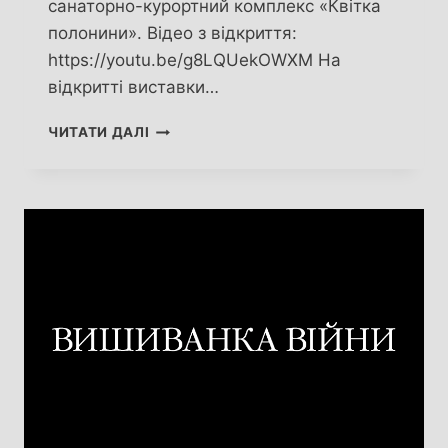
санаторно-курортний комплекс «Квітка
полонини». Відео з відкриття:
https://youtu.be/g8LQUekOWXM На
відкритті виставки…
ВИСТАВКА-
ЧИТАТИ ДАЛІ
МАРАФОН
«МІЖ
НЕБОМ
ТА
ЗЕМЛЕЮ»
ВІДКРИЛАСЯ
НА
ЗАКАРПАТТІ