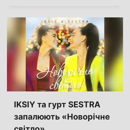
ВІД
LOOKINICH:
СЛУХАЙТЕ
НОВУ
ПРЕМ’ЄРУ
ВІД
УЧАСНИКА
ЗІРКОВОЇ
СОТНІ
ПРОЕКТУ
«СПІВАЮТЬ
ВСІ».
IKSIY та гурт SESTRA
запалюють «Новорічне
світло»