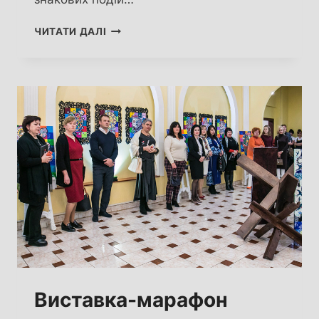
ТРЦ
ЧИТАТИ ДАЛІ
GULLIVER
ЗАПРОШУЄ
НА
МУЛЬТИМЕДІЙНЕ
ШОУ
ДЛЯ
ВСІЄЇ
РОДИНИ
«УКРАЇНА
ВСЕСВІТУ».
ПЕРШІ
ДВА
ТИЖНІ
ВХІД
БЕЗКОШТОВНИЙ
Виставка-марафон