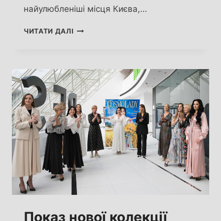
найулюбленіші місця Києва,…
IKSIY,
ЧИТАТИ ДАЛІ
SESTRA,
BITZ
ПРЕЗЕНТУЮТЬ
ВІДЕО
РОБОТУ
“У
МИРНОМУ
КИЄВІ”
Показ нової колекції