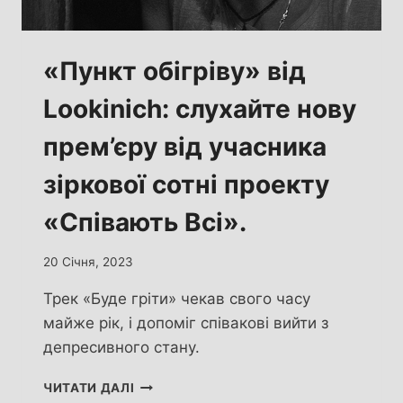
«Пункт обігріву» від
Lookinich: слухайте нову
прем’єру від учасника
зіркової сотні проекту
«Співають Всі».
20 Січня, 2023
Трек «Буде гріти» чекав свого часу
майже рік, і допоміг співакові вийти з
депресивного стану.
«ПУНКТ
ЧИТАТИ ДАЛІ
ОБІГРІВУ»