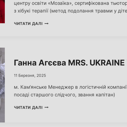
центру освіти «Мозаїка», сертифікована тьютор
з хібукі терапії (метод подолання травми у діт
ВІКТОРІЯ ПОЛЯНОВСЬКА
ЧИТАТИ ДАЛІ
MRS.
UKRAINE
WORLD
2025
Ганна Агєєва MRS. UKRAIN
11 Березня, 2025
м. Кам‘янське Менеджер в логістичній компані
посаді старшого слідчого, звання капітан)
ГАННА
ЧИТАТИ ДАЛІ
АГЄЄВА
MRS.
UKRAINE