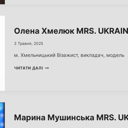
UKRAINE
WORLD
2025
Олена Хмелюк MRS. UKRAI
3 Травня, 2025
м. Хмельницький Візажист, викладач, модель
ОЛЕНА
ЧИТАТИ ДАЛІ
ХМЕЛЮК
MRS.
UKRAINE
WORLD
2025
Марина Мушинська MRS. U