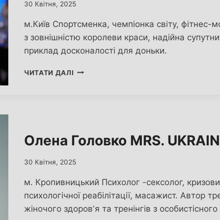
30 Квітня, 2025
м.Київ Спортсменка, чемпіонка світу, фітнес-
з зовнішністю королеви краси, надійна супутн
приклад досконалості для доньки.
МАРИНА МУШИНСЬКА
ЧИТАТИ ДАЛІ
MRS.
UKRAINE
WORLD
2025
Олена Головко MRS. UKRAI
30 Квітня, 2025
м. Кропивницький Психолог -сексолог, кризовий
психологічної реабілітації, масажист. Автор тр
жіночого здоровʼя та тренінгів з особистісного