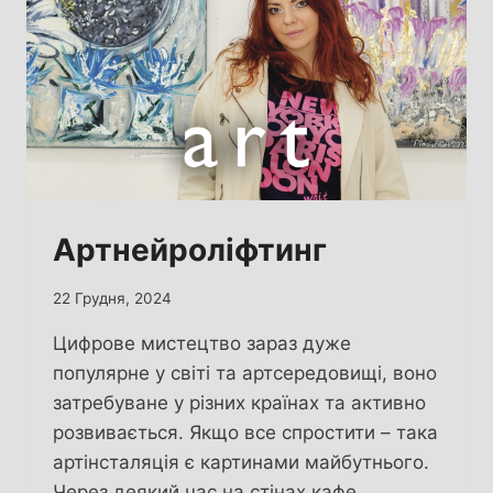
Артнейроліфтинг
22 Грудня, 2024
Цифрове мистецтво зараз дуже
популярне у світі та артсередовищі, воно
затребуване у різних країнах та активно
розвивається. Якщо все спростити – така
артінсталяція є картинами майбутнього.
Через деякий час на стінах кафе,