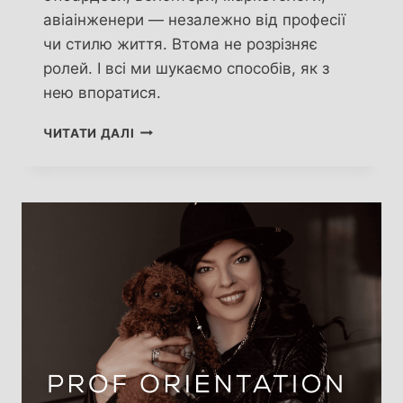
авіаінженери — незалежно від професії
чи стилю життя. Втома не розрізняє
ролей. І всі ми шукаємо способів, як з
нею впоратися.
СУПЕРВІЗІЯ
ЧИТАТИ ДАЛІ
ВІД
ЕКСПЕРТА-
ПРОФАЙЛЕРА