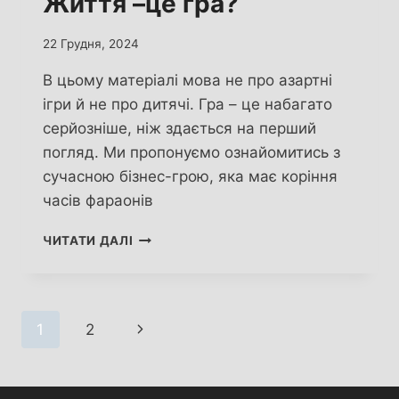
Життя –це гра?
22 Грудня, 2024
В цьому матеріалі мова не про азартні
ігри й не про дитячі. Гра – це набагато
серйозніше, ніж здається на перший
погляд. Ми пропонуємо ознайомитись з
сучасною бізнес-грою, яка має коріння
часів фараонів
ЖИТТЯ
ЧИТАТИ ДАЛІ
–
ЦЕ
ГРА?
Навігація
Наступна
1
2
за
сторінка