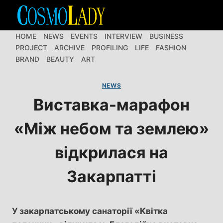
Перейти
до
вмісту
HOME
NEWS
EVENTS
INTERVIEW
BUSINESS
PROJECT
ARCHIVE
PROFILING
LIFE
FASHION
BRAND
BEAUTY
ART
NEWS
Виставка-марафон
«Між небом та землею»
відкрилася на
Закарпатті
У закарпатському санаторії «Квітка