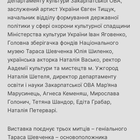
департаменту культури Закарпатської ОВА,
заслужений артист України Євген Тищук,
начальник відділу формування державної
політики у сфері охорони культурної спадщини
Міністерства культури України Іван Яговенко,
Головна зберігачка фондів Національного
музею Тараса Шевченка Юлія Шиленко,
українська акторка Наталія Васько, ректор
Аадемії культури та мистецтв м. Ужгород
Наталія Шетеля, директор департаменту
освіти і науки Закарпатської ОВА Мар’яна
Марусинець, Агнеса Кеменяш, Мирослава
Голонич, Тетяна Шандор, Едіта Грабар,
Наталія Петерварі.
Виставка поєднує трьох митців – геніального
Тараса Шевченка – основоположника