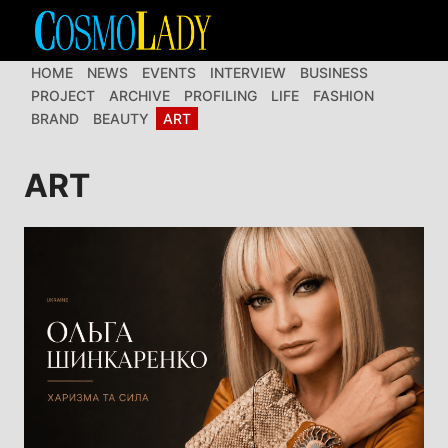
Перейти
до
вмісту
HOME
NEWS
EVENTS
INTERVIEW
BUSINESS
PROJECT
ARCHIVE
PROFILING
LIFE
FASHION
BRAND
BEAUTY
ART
ART