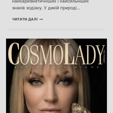
найхаризматичніших і найсильніших
знаків зодіаку. У дикій природі…
ХАРИЗМА
ЧИТАТИ ДАЛІ
ТА
СИЛА,
ДАРОВАНІ
ЗІРКАМИ