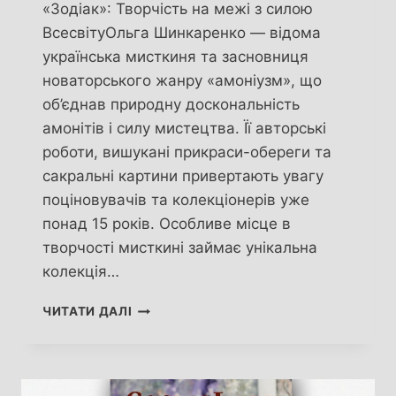
«Зодіак»: Творчість на межі з силою
ВсесвітуОльга Шинкаренко — відома
українська мисткиня та засновниця
новаторського жанру «амоніузм», що
об’єднав природну доскональність
амонітів і силу мистецтва. Її авторські
роботи, вишукані прикраси-обереги та
сакральні картини привертають увагу
поціновувачів та колекціонерів уже
понад 15 років. Особливе місце в
творчості мисткині займає унікальна
колекція…
ОЛЬГА
ЧИТАТИ ДАЛІ
ШИНКАРЕНКО.
ТВОРЧІСТЬ
ТА
СИЛА