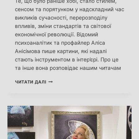
Те, що було раніше хобі, стало стилем,
сенсом та порятунком у надскладний час
викликів сучасності, перерозподілу
впливів, зміни стандартів та світової
економічної революції. Відомий
психоаналітик та профайлер Аліса
Анісімова пише картини, які надалі
стають інструментом в інтер’єрі. Про це
та інше вона розповідає нашим читачам
MAGIC
ЧИТАТИ ДАЛІ
ALICE
ART.
ПОРЯТУНОК
ЧЕРЕЗ
МИСТЕЦТВО