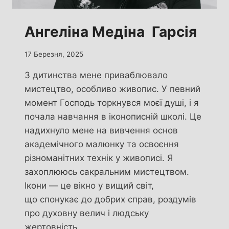
Ангеліна Медіна Гарсія
17 Березня, 2025
З дитинства мене приваблювало
мистецтво, особливо живопис. У певний
момент Господь торкнувся моєї душі, і я
почала навчання в іконописній школі. Це
надихнуло мене на вивчення основ
академічного малюнку та освоєння
різноманітних технік у живописі. Я
захоплююсь сакральним мистецтвом.
Ікони — це вікно у вищий світ,
що спонукає до добрих справ, роздумів
про духовну велич і людську
жертовність.