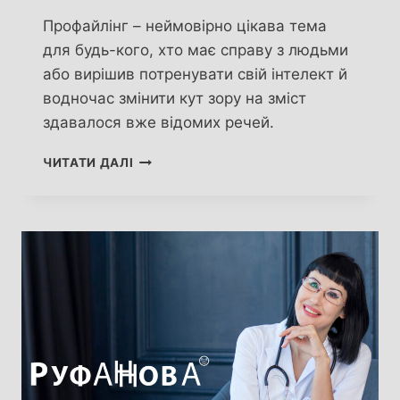
Профайлінг – неймовірно цікава тема
для будь-кого, хто має справу з людьми
або вирішив потренувати свій інтелект й
водночас змінити кут зору на зміст
здавалося вже відомих речей.
АЛІСА
ЧИТАТИ ДАЛІ
АНІСІМОВА.
ПРОФАЙЛІНГ
–
ІНСТРУМЕНТ,
ЯКИЙ
РОЗШИРЮЄ
ГОРИЗОНТИ