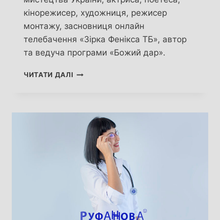
кінорежисер, художниця, режисер
монтажу, засновниця онлайн
телебачення «Зірка Фенікса ТБ», автор
та ведуча програми «Божий дар».
ЮЛІЯ
ЧИТАТИ ДАЛІ
САК.
ТВОРЧА
ТА
НЕЗЛАМНА