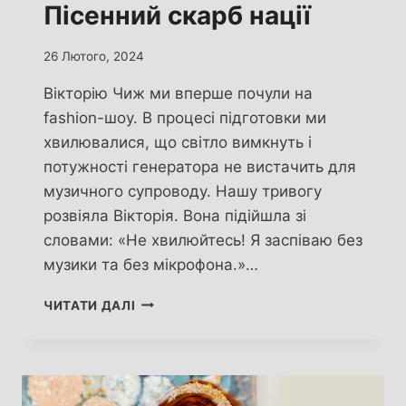
Пісенний скарб нації
26 Лютого, 2024
Вікторію Чиж ми вперше почули на
fashion-шоу. В процесі підготовки ми
хвилювалися, що світло вимкнуть і
потужності генератора не вистачить для
музичного супроводу. Нашу тривогу
розвіяла Вікторія. Вона підійшла зі
словами: «Не хвилюйтесь! Я заспіваю без
музики та без мікрофона.»…
ПАННА
ЧИТАТИ ДАЛІ
ВІКТОРІЯ.
ПІСЕННИЙ
СКАРБ
НАЦІЇ