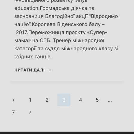
education.Громадська діячка та
засновниця Благодійної акції “Відродимо
націю”.Королева Віденського балу –
2017.Переможниця проєкту «Супер-
мама» на СТБ. Тренер міжнародної
категорії та суддя міжнародного класу зі
східних танців.
LANA
ЧИТАТИ ДАЛІ
TIGRANA.
ТА,
ЯКА
ЗДІЙСНЮЄ
Навігація
Попередня
1
2
3
4
5
…
МРІЇ
ДІТЕЙ
за
сторінка
Наступна
7
сторінками
сторінка