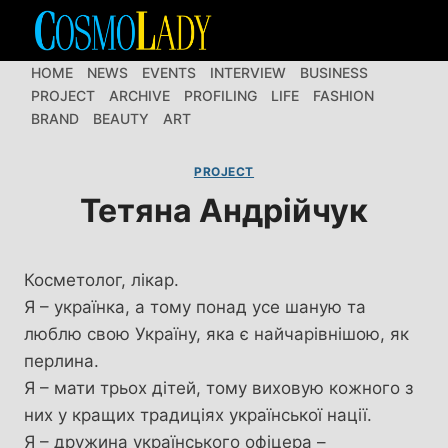
Перейти
до
вмісту
HOME
NEWS
EVENTS
INTERVIEW
BUSINESS
PROJECT
ARCHIVE
PROFILING
LIFE
FASHION
BRAND
BEAUTY
ART
PROJECT
Тетяна Андрійчук
Косметолог, лікар.
Я – українка, а тому понад усе шаную та
люблю свою Україну, яка є найчарівнішою, як
перлина.
Я – мати трьох дітей, тому виховую кожного з
них у кращих традиціях української нації.
Я – дружина українського офіцера –