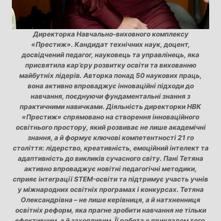
Директорка Навчально-виховного комплексу
«Престиж». Кандидат технічних наук, доцент,
досвідчений педагог, науковець та управлінець, яка
присвятила кар’єру розвитку освіти та вихованню
майбутніх лідерів. Авторка понад 50 наукових праць,
вона активно впроваджує інноваційні підходи до
навчання, поєднуючи фундаментальні знання з
практичними навичками. Діяльність директорки НВК
«Престиж» спрямовано на створення інноваційного
освітнього простору, який розвиває не лише академічні
знання, а й формує ключові компетентності 21 го
століття: лідерство, креативність, емоційний інтелект та
адаптивність до викликів сучасного світу. Пані Тетяна
активно впроваджує новітні педагогічні методики,
сприяє інтеграції STEM-освіти та підтримує участь учнів
у міжнародних освітніх програмах і конкурсах. Тетяна
Олександрівна – не лише керівниця, а й натхненниця
освітніх реформ, яка прагне зробити навчання не тільки
ефективним, а й захопливим. Її робота є прикладом того,