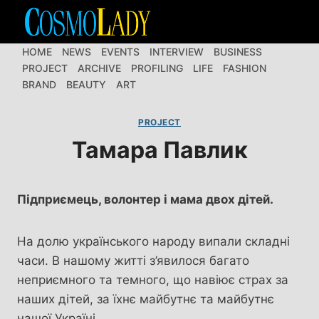
Перейти
до
вмісту
HOME
NEWS
EVENTS
INTERVIEW
BUSINESS
PROJECT
ARCHIVE
PROFILING
LIFE
FASHION
BRAND
BEAUTY
ART
PROJECT
Тамара Павлик
Підприємець, волонтер і мама двох дітей.
На долю українського народу випали складні
часи. В нашому житті з’явилося багато
неприємного та темного, що навіює страх за
наших дітей, за їхнє майбутнє та майбутнє
нашої Україні.