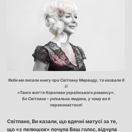
Якби ми писали книгу про Світлану Мирводу, то назвали б
її
«Танго життя Королеви українського романсу».
Бо Світлана – унікальна людина, у чому ви й
переконаєтеся!
Світлано, Ви казали, що вдячні матусі за те,
що «з
пелюшок» почула Ваш голос, відчула