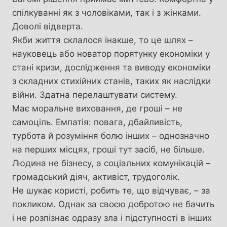
спілкуванні як з чоловіками, так і з жінками.
Доволі відверта.
Якби життя склалося інакше, то це шлях –
науковець або новатор порятунку економіки у
стані кризи, дослідження та виводу економіки
з складних стихійних станів, таких як наслідки
війни. Здатна перелаштувати систему.
Має моральне виховання, де гроші – не
самоціль. Емпатія: повага, дбайливість,
турбота й розуміння болю інших – однозначно
на перших місцях, гроші тут засіб, не більше.
Людина не бізнесу, а соціальних комунікацій –
громадський діяч, активіст, трудоголік.
Не шукає користі, робить те, що відчуває, – за
покликом. Однак за своєю добротою не бачить
і не розпізнає одразу зла і підступності в інших