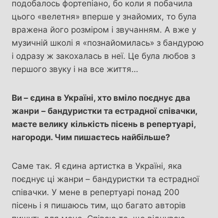
подобалось фортепіано, бо коли я побачила
цього «велетня» вперше у знайомих, то була
вражена його розміром і звучанням. А вже у
музичній школі я «познайомилась» з бандурою
і одразу ж закохалась в неї. Це була любов з
першого звуку і на все життя…
Ви – єдина в Україні, хто вміло поєднує два
жанри
– бандуристки та естрадної співачки,
маєте велику
кількість пісень в репертуарі,
нагороди. Чим пишаєтесь найбільше?
Саме так. Я єдина артистка в Україні, яка
поєднує ці жанри – бандуристки та естрадної
співачки. У мене в репертуарі понад 200
пісень і я пишаюсь тим, що багато авторів