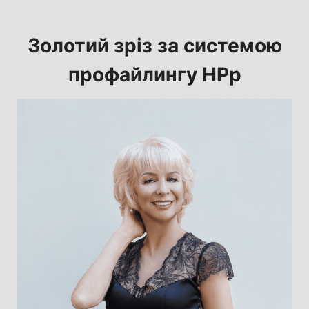
Золотий зріз за системою
профайлингу HPp