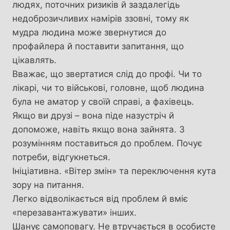
людях, поточних ризиків й заздалегідь
недоброзичливих намірів ззовні, тому як
мудра людина може звернутися до
профайлера й поставити запитання, що
цікавлять.
Вважає, що звертатися слід до профі. Чи то
лікарі, чи то військові, головне, щоб людина
була не аматор у своїй справі, а фахівець.
Якщо ви друзі – вона піде назустріч й
допоможе, навіть якщо вона зайнята. З
розумінням поставиться до проблем. Почує
потреби, відгукнеться.
Ініціативна. «Вітер змін» та переключення кута
зору на питання.
Легко відволікається від проблем й вміє
«перезавантажувати» інших.
Шанує самоповагу. Не втручається в особисте