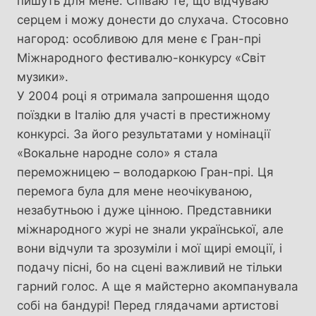
пишуть для мене. Співаю те, що відчуваю
серцем і можу донести до слухача. Стосовно
нагород: особливою для мене є Гран-прі
Міжнародного фестивалю-конкурсу «Світ
музики».
У 2004 році я отримала запрошення щодо
поїздки в Італію для участі в престижному
конкурсі. За його результатами у номінації
«Вокальне народне соло» я стала
переможницею – володаркою Гран-прі. Ця
перемога була для мене неочікуваною,
незабутньою і дуже цінною. Представники
міжнародного журі не знали української, але
вони відчули та зрозуміли і мої щирі емоції, і
подачу пісні, бо на сцені важливий не тільки
гарний голос. А ще я майстерно акомпанувала
собі на бандурі! Перед глядачами артистові