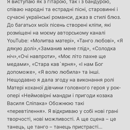
Я виступаю як з гітарою, так і з бандурою,
співаю народні та естрадні пісні, старовинні і
сучасні українські романси, джаз в стилі блюз.
До багатьох моїх пісень створені кліпи, які
розміщені на моєму авторському каналі
YouTube: «Молитва матері», «Танго любові», «Я
дякую долі»,«Заманив мене глід», «Солодка
ніч»,«Очі навпроти», «Моє літо пахне ще
медами», «Стара кав`ярня», «І нам Бог
допоможе», «Я волю любила» та інші.
Нещодавно я дала згоду на виконання ролі
Матері коханої дівчини головного героя у рок-
опері «Неймовірні мандри і пригоди козака
Василя Сліпака» Обожнюю такі
«перевтілення». Я відкриваю у собі нові грані
творчості, нові можливості. А ще сцена – це
танець, це танго – танець пристрасті…