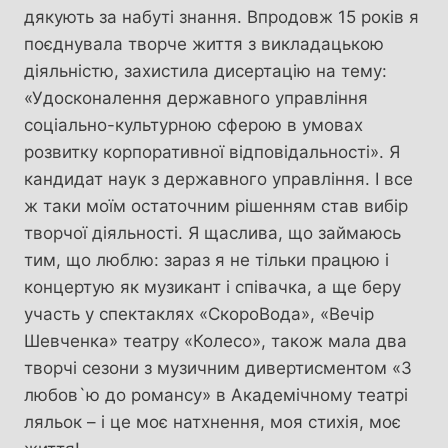
дякують за набуті знання. Впродовж 15 років я
поєднувала творче життя з викладацькою
діяльністю, захистила дисертацію на тему:
«Удосконалення державного управління
соціально-культурною сферою в умовах
розвитку корпоративної відповідальності». Я
кандидат наук з державного управління. І все
ж таки моїм остаточним рішенням став вибір
творчої діяльності. Я щаслива, що займаюсь
тим, що люблю: зараз я не тільки працюю і
концертую як музикант і співачка, а ще беру
участь у спектаклях «СкороВода», «Вечір
Шевченка» театру «Колесо», також мала два
творчі сезони з музичним дивертисментом «З
любов`ю до романсу» в Академічному театрі
ляльок – і це моє натхнення, моя стихія, моє