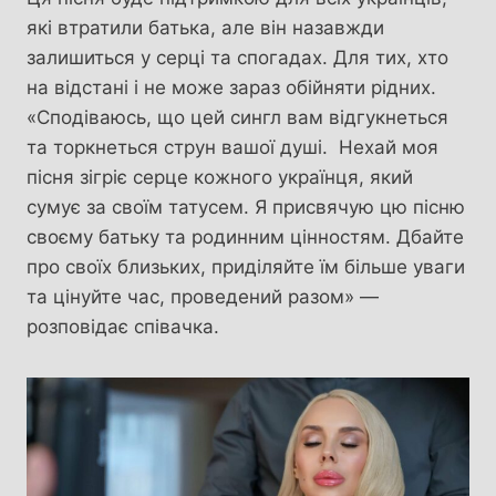
які втратили батька, але він назавжди
залишиться у серці та спогадах. Для тих, хто
на відстані і не може зараз обійняти рідних.
«Сподіваюсь, що цей сингл вам відгукнеться
та торкнеться струн вашої душі. Нехай моя
пісня зігріє серце кожного українця, який
сумує за своїм татусем. Я присвячую цю пісню
своєму батьку та родинним цінностям. Дбайте
про своїх близьких, приділяйте їм більше уваги
та цінуйте час, проведений разом» —
розповідає співачка.