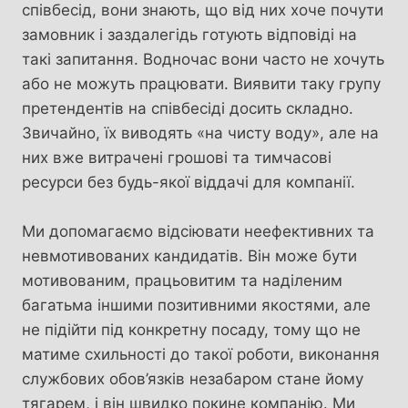
співбесід, вони знають, що від них хоче почути
замовник і заздалегідь готують відповіді на
такі запитання. Водночас вони часто не хочуть
або не можуть працювати. Виявити таку групу
претендентів на співбесіді досить складно.
Звичайно, їх виводять «на чисту воду», але на
них вже витрачені грошові та тимчасові
ресурси без будь-якої віддачі для компанії.
Ми допомагаємо відсіювати неефективних та
невмотивованих кандидатів. Він може бути
мотивованим, працьовитим та наділеним
багатьма іншими позитивними якостями, але
не підійти під конкретну посаду, тому що не
матиме схильності до такої роботи, виконання
службових обов’язків незабаром стане йому
тягарем, і він швидко покине компанію. Ми