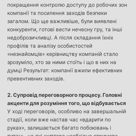
покращення контролю доступу до робочих зон
компанії та посилення заходів безпеки
загалом. Що ще важливіше, були виявлені
конкуренти, готові вести нечесну гру, та інші
недоброзичливці. А після складання їхніх
профілів та аналізу особистостей
«незнайомців» керівництву компаній стало
зрозуміло, хто за ними стоїть і що в них на
думці Результат: компанії вжили ефективних
превентивних заходів.
2. Супровід переговорного процесу. Головні
акценти для розуміння того, що відбувається
У ході переговорів, особливо на завершальній
стадії, коли вже настав час «вдарити по
руках», залишається багато побоювань і
питань, на які життєво необхідно отримати