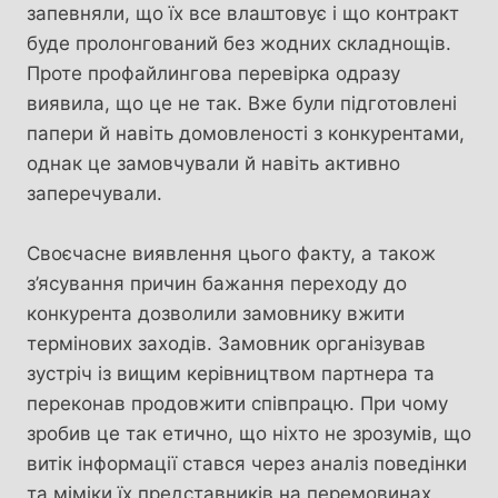
запевняли, що їх все влаштовує і що контракт
буде пролонгований без жодних складнощів.
Проте профайлингова перевірка одразу
виявила, що це не так. Вже були підготовлені
папери й навіть домовленості з конкурентами,
однак це замовчували й навіть активно
заперечували.
Своєчасне виявлення цього факту, а також
з’ясування причин бажання переходу до
конкурента дозволили замовнику вжити
термінових заходів. Замовник організував
зустріч із вищим керівництвом партнера та
переконав продовжити співпрацю. При чому
зробив це так етично, що ніхто не зрозумів, що
витік інформації стався через аналіз поведінки
та міміки їх представників на перемовинах.