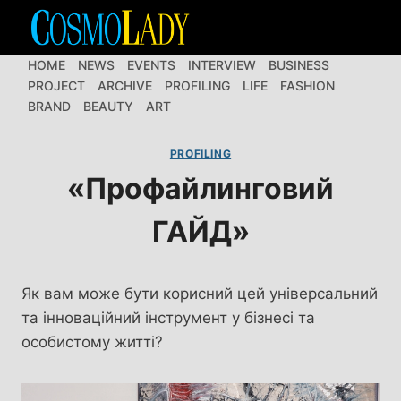
Перейти
до
вмісту
HOME
NEWS
EVENTS
INTERVIEW
BUSINESS
PROJECT
ARCHIVE
PROFILING
LIFE
FASHION
BRAND
BEAUTY
ART
PROFILING
«Профайлинговий
ГАЙД»
Як вам може бути корисний цей універсальний
та інноваційний інструмент у бізнесі та
особистому житті?