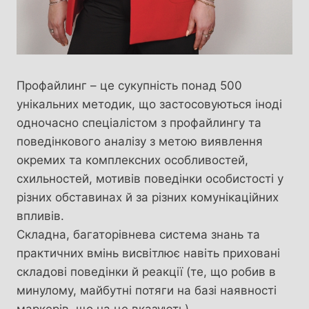
Профайлинг – це сукупність понад 500
унікальних методик, що застосовуються іноді
одночасно спеціалістом з профайлингу та
поведінкового аналізу з метою виявлення
окремих та комплексних особливостей,
схильностей, мотивів поведінки особистості у
різних обставинах й за різних комунікаційних
впливів.
Складна, багаторівнева система знань та
практичних вмінь висвітлює навіть приховані
складові поведінки й реакції (те, що робив в
минулому, майбутні потяги на базі наявності
маркерів, що на це вказують).