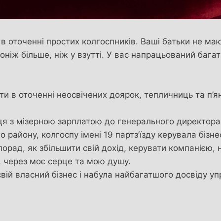
 в оточенні простих колгоспників. Ваші батьки не ма
оніж більше, ніж у взутті. У вас напрацьований бага
и в оточенні неосвічених доярок, тепличниць та п’я
вця з мізерною зарплатою до генерального директор
о району, колгоспу імені 19 партз’їзду керувала біз
порад, як збільшити свій дохід, керувати компанією,
, через моє серце та мою душу.
вій власний бізнес і набула найбагатшого досвіду упр