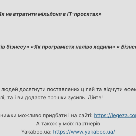
к не втратити мільйони в IT-проєктах»
ків бізнесу» «Як програмісти наліво ходили» « Біз
юдей досягнути поставлених цілей та відчути ефек
і, та і ви додаєте трошки зусиль. Дійте!
книжки можливо придбати і на сайті:
https://legeza.c
А також у моїх партнерів
Yakaboo.ua:
https://www.yakaboo.ua/