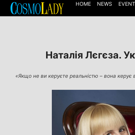
Перейти
HOME
NEWS
EVEN
до
вмісту
Наталія Лєгєза. У
«Якщо не ви керуєте реальністю – вона керує