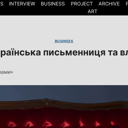
TS
INTERVIEW
BUSINESS
PROJECT
ARCHIVE
ART
BUSINESS
країнська письменниця та в
 вами»