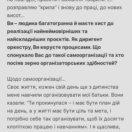
розправляю “крила” і знову до праці, до нових
висот…
Ви – людина багатогранна й маєте хист до
реалізації найнеймовірніших та
найскладніших проєктів. Як диригент
оркестру, Ви керуєте процесами. Що
спонукало Вас до такої самоорганізації та хто
посіяв зерно організаторських здібностей?
Щодо самоорганізації…
Своє життя, кожен свій день ще з дитинства
мене навчили організовувати мої батьки. Вони
казали: “Ти прокинулася – і має бути план дій
на день, а у житті має бути ціль та мета, і
потрібно себе так організувати, щоб їх досягти
клопіткою працею і навчанням». І я щаслива,