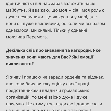
ідентичність і від нас зараз залежить наше
майбутнє. Я вважаю, що моя місія і моя роль є
дуже незначними. Це як крапля у морі, але
вони є і дуже важливими, бо коли ми всі разом
єднаємося, ми сильні. Тільки у єднанні
можлива Перемога.
Декілька слів про визнання та нагороди. Яке
значення вони мають для Вас? Які емоції
викликають?
Я живу і працюю не заради орденів та відзнак,
але коли бачу високу оцінку своєї праці
представниками влади чи громадських
організацій, то мені звісно дуже і дуже
приємно. Це стимулює, надихає і додає снаги
на нові ідеї, проєкти і бажання творити. І…