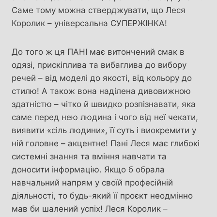
Саме тому можна стверджувати, що Леся
Королик – універсальна CУПЕРЖІНКА!
До того ж ця ПАНІ має витончений смак в
одязі, прискіплива та вибаглива до вибору
речей – від моделі до якості, від кольору до
стилю! А також вона наділена дивовижною
здатністю – чітко й швидко розпізнавати, яка
саме перед нею людина і чого від неї чекати,
виявити «сіль людини», її суть і виокремити у
ній головне – акцентне! Пані Леся має глибокі
системні знання та вміння навчати та
доносити інформацію. Якщо б обрала
навчальний напрям у своїй професійній
діяльності, то будь-який її проєкт неодмінно
мав би шалений успіх! Леся Королик –