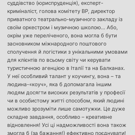
суддівство (юриспруденція), експерт-
криміналіст, голова комітету ВР, директор
приватного театрально-музичного закладу із
своїм оркестром і музичною школою… Або,
окрім уже переліченого, вона могла б бути
засновником міжнародного поштового
сполучення й логістики з унікальними умовами
для клієнтів по всьому світу чи керувати
туристичною агенцією в Італії та на Балканах.
У неї особливий талант у коучингу, вона – та
людина-«коуч», яка б допомагала іншим
людям досягти високих результатів у професії
чи в особистому житті способом, який людині
можливо зрозуміти лише самотужки. Це дуже
складне завдання, особливо – креативне
відновлення! Усі ці надможливості вона також
змогла б (за бажання!) ефективно поєднувати!