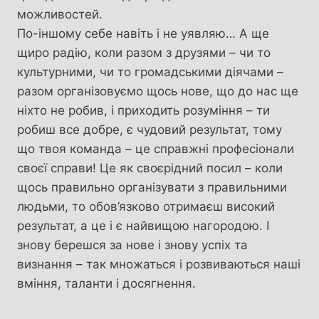
можливостей.
По-іншому себе навіть і не уявляю… А ще
щиро радію, коли разом з друзями – чи то
культурними, чи то громадськими діячами –
разом організовуємо щось нове, що до нас ще
ніхто не робив, і приходить розуміння – ти
робиш все добре, є чудовий результат, тому
що твоя команда – це справжні професіонали
своєї справи! Це як своєрідний посил – коли
щось правильно організувати з правильними
людьми, то обов’язково отримаєш високий
результат, а це і є найвищою нагородою. І
знову берешся за нове і знову успіх та
визнання – так множаться і розвиваються наші
вміння, таланти і досягнення.