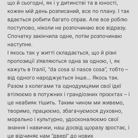
що й сьогодні, як і у дитинстві та в юності,
кожен мій день розписаний, все по плану. І так
вдається робити багато справ. Але все роблю
поступово, ніколи не розпочинаю все відразу.
Спочатку закінчила одне, потім розпочинаю
наступне.
І якось так у житті складається, що й різні
пропозиції з’являються одна за одною, і, як
кажуть в Італії, “da cosa si nasce cosa”, тобто –
від одного народжується інше… Якось так.
Разом з колегами та однодумцями свої ідеї
втілюємо в потужних і грандіозних проєктах – і
це неабияк тішить. Таким чином ми живемо,
творимо, працюємо, збагачуємося духовно,
морально і культурно, удосконалюємо свої
знання і навички, наш досвід щоразу зростає, і
це відчиняє нам “двері” до нових