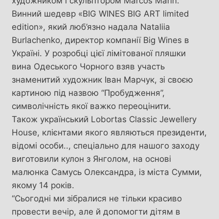
художником і скульптором Marcos Marin.
Винний шедевр «BIG WINES BIG ART limited
edition», який люб’язно надала Nataliia
Burlachenko, директор компанії Big Wines в
Україні. У розробці цієї лімітованої пляшки
вина Одеського Чорного взяв участь
знаменитий художник Іван Марчук, зі своєю
картиною під назвою “Пробудження”,
символічність якої важко переоцінити.
Також український Lobortas Classic Jewellery
House, клієнтами якого являються президенти,
відомі особи.., спеціально для нашого заходу
виготовили кулон з Янголом, на основі
малюнка Самусь Олександра, із міста Сумми,
якому 14 років.
“Сьогодні ми зібралися не тільки красиво
провести вечір, але й допомогти дітям в