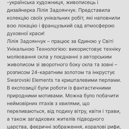
-українська художниця, живописець і
дизайнерка Лілія Задоянчук. Представила
колекцію своїх унікальних робіт, які наповнили
всю локацію і французький сад атмосферою
духовної краси!
Лілія Задоянчук – працює за Єдиною у Світі
Унікальною Технологією: використовує техніку
моліювання скла у поєднанні з авторським
живописом зі зворотного боку скла та зовні –
розписом 24-каратним золотом та інкрустує
Swarovski Elements та кришталевими перлами.
В експозиції були роботи із фантастичними
природними мотивами. Можна було побачити
неймовірних птахів з хвилями, що
переливаються, від подиху вітру, квіти і трави,
а також загадкових жителів підводного
царства, феєричні зображення, коралові рифи,