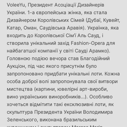
VoleeYu, Президент Асоціації Дизайнерів
України. 1-а європейська жінка, яка стала
Дизайнером Королівських Сімей (Дубаї, Кувейт,
Катар, Оман, Саудівська Аравія). Українка, яка
входить до Королівської Сім’ї Аль Сауд, і
створила унікальний захід Fashion-Opera для
найбагатшої компанії у світі Сауді Арамко}.
Головною подією вечора став Благодійний
Аукціон, під час якого присутнім було
запропоновано придбати унікальні лоти. Кожна
особа доброї волі запропонувала свої витвори
мистецтва (картини, ювелірні арт-вироби,
вино українських виноробників…). Особливо
хочеться відмітити такі ексклюзивні лоти, як
скульптура Президента України Володимира
Зеленського, виконана бразильським