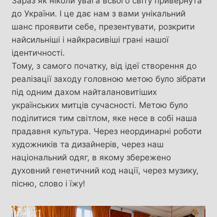
Зараз як ніколи увага всього світу привернута
до України. І це дає нам з вами унікальний
шанс проявити себе, презентувати, розкрити
найсильніші і найкрасивіші грані нашої
ідентичності.
Тому, з самого початку, від ідеї створення до
реалізації заходу головною метою було зібрати
під одним дахом найталановитіших
українських митців сучасності. Метою було
поділитися тим світлом, яке несе в собі наша
прадавня культура. Через неординарні роботи
художників та дизайнерів, через наш
національний одяг, в якому збережено
духовний генетичний код нації, через музику,
пісню, слово і їжу!