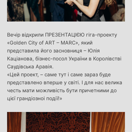
Вечір відкрили ПРЕЗЕНТАЦІЄЮ гіга-проекту
«Golden City of ART – MARC», який
представила його засновниця – Юлія
Каціанова, бізнес-посол України в Королівстві
Саудівська Аравія.
«Цей проект, – саме тут і саме зараз буде
представлено вперше у світі. І для нас велика
честь мати можливість бути причетними до
цієї грандіозноі події!»