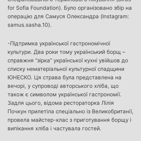
for Sofia Foundation). Було організовано збір на
операцію для Самуся Олександра (Instagram:
samus.sasha.10).
-Підтримка української гастрономічної
культури. Два роки тому український борщ –
справжня “зірка” української кухні увійшов до
списку нематеріальної культурної спадщини
ЮНЕСКО. Ця страва була представлена на
вечорі, у супроводі авторського хліба, що
також є символом української гастрономії.
Задля цього, відома рестораторка Лілія
Почкун прилетіла спеціально із Великобританії,
провела майстер-клас з приготування борщу і
випікання хліба і частувала гостей.