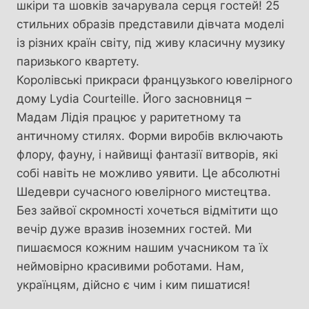
шкіри та шовків зачарувала серця гостей! 25
стильних образів представили дівчата моделі
із різних країн світу, під живу класичну музику
паризького квартету.
Королівські прикраси французького ювелірного
дому Lydia Courteille. Його засновниця –
Мадам Лідія працює у раритетному та
античному стилях. Форми виробів включають
флору, фауну, і найвищі фантазії витворів, які
собі навіть не можливо уявити. Це абсолютні
Шедеври сучасного ювелірного мистецтва.
Без зайвої скромності хочеться відмітити що
вечір дуже вразив іноземних гостей. Ми
пишаємося кожним нашим учасником та їх
неймовірно красивими роботами. Нам,
українцям, дійсно є чим і ким пишатися!