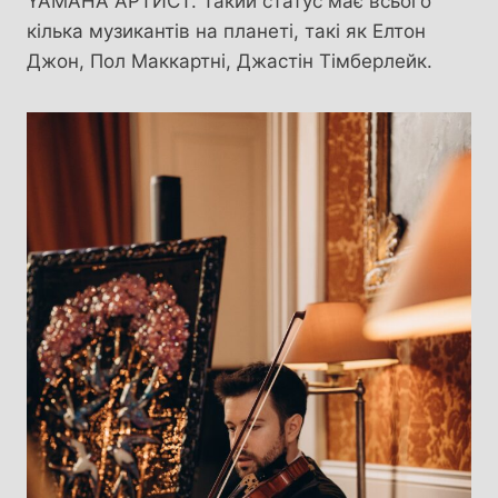
YAMAHA АРТИСТ. Такий статус має всього
кілька музикантів на планеті, такі як Елтон
Джон, Пол Маккартні, Джастін Тімберлейк.