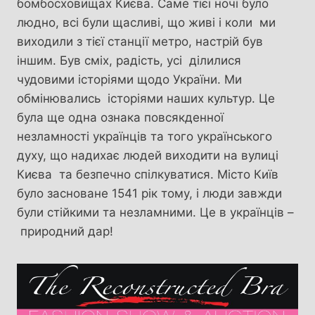
бомбосховищах Києва. Саме тієі ночі було
людно, всі були щасливі, що живі і коли ми
виходили з тієї станції метро, настрій був
іншим. Був сміх, радість, усі ділилися
чудовими історіями щодо України. Ми
обмінювались історіями наших культур. Це
була ще одна ознака повсякденної
незламності українців та того українського
духу, що надихає людей виходити на вулиці
Києва та безпечно спілкуватися. Місто Київ
було засноване 1541 рік тому, і люди завжди
були стійкими та незламними. Це в українців –
природний дар!