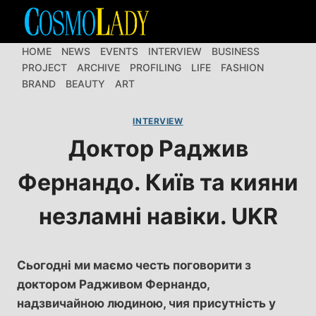
Перейти
до
вмісту
HOME
NEWS
EVENTS
INTERVIEW
BUSINESS
PROJECT
ARCHIVE
PROFILING
LIFE
FASHION
BRAND
BEAUTY
ART
INTERVIEW
Доктор Раджив
Фернандо. Київ та кияни
незламні навіки. UKR
Сьогодні ми маємо честь поговорити з
доктором Радживом Фернандо,
надзвичайною людиною, чия присутність у