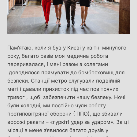
Пам’ятаю, коли я був у Києві у квітні минулого
року, багато разів моя медична робота
переривалася, і мені разом з колегами
доводилося прямувати до бомбосховищ для
безпеки. Станції метро слугували подвійній
меті і давали прихисток під час повітряних
тривог , щоб забезпечити нашу безпеку. Ночі
були холодні, ми постійно чули роботу
протиповітряної оборони ( ППО), що збивали
ворожі ракети – «гуркіт! удар за ударом». За ці
місяці в мене з’явилося багато друзів у