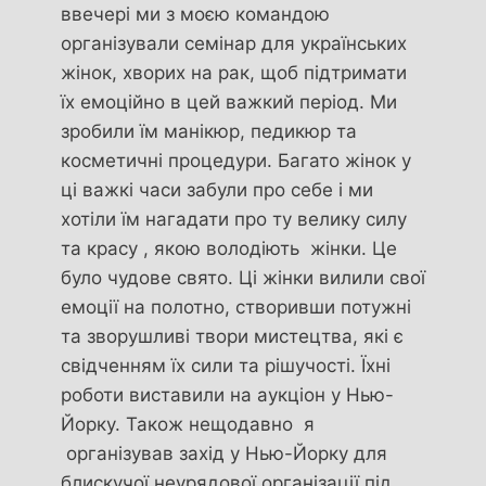
ввечері ми з моєю командою
організували семінар для українських
жінок, хворих на рак, щоб підтримати
їх емоційно в цей важкий період. Ми
зробили їм манікюр, педикюр та
косметичні процедури. Багато жінок у
ці важкі часи забули про себе і ми
хотіли їм нагадати про ту велику силу
та красу , якою володіють жінки. Це
було чудове свято. Ці жінки вилили свої
емоції на полотно, створивши потужні
та зворушливі твори мистецтва, які є
свідченням їх сили та рішучості. Їхні
роботи виставили на аукціон у Нью-
Йорку. Також нещодавно я
організував захід у Нью-Йорку для
блискучої неурядової організації під